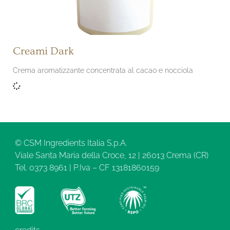
Creami Dark
Crema aromatizzante concentrata al cacao e nocciola
© CSM Ingredients Italia S.p.A.
Viale Santa Maria della Croce, 12 | 26013 Crema (CR)
Tel. 0373 8961 | P.Iva – CF 13181860159