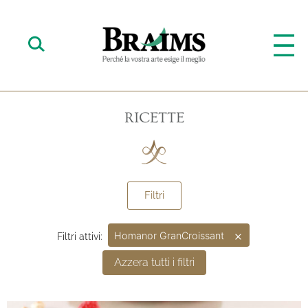
RICETTE
Filtri
×
Homanor GranCroissant
Filtri attivi:
Azzera tutti i filtri