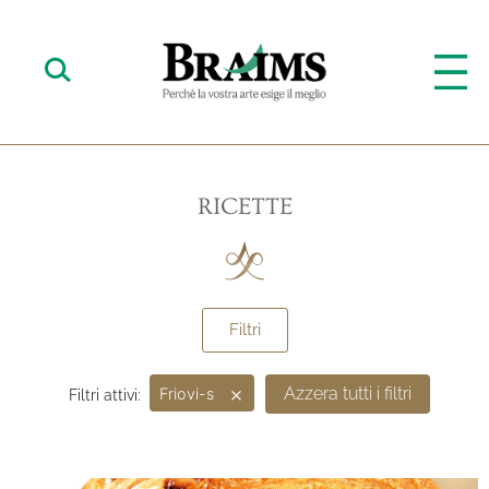
RICETTE
Filtri
×
Azzera tutti i filtri
Friovi-s
Filtri attivi: