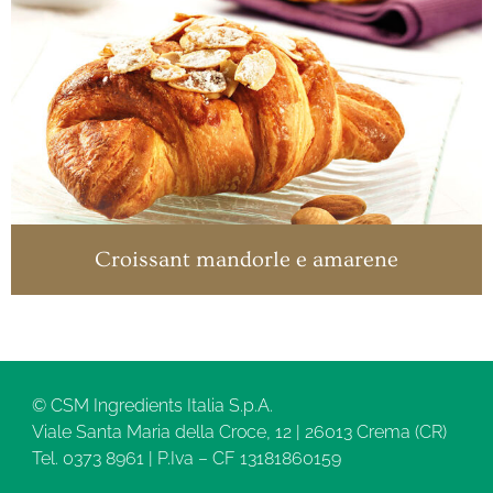
Croissant mandorle e amarene
© CSM Ingredients Italia S.p.A.
Viale Santa Maria della Croce, 12 | 26013 Crema (CR)
Tel. 0373 8961 | P.Iva – CF 13181860159