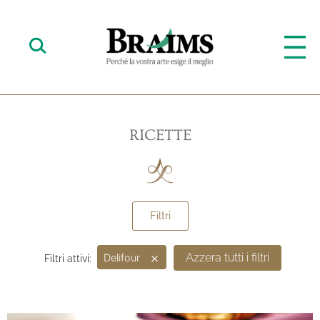
RICETTE
Filtri
×
Azzera tutti i filtri
Delifour
Filtri attivi: