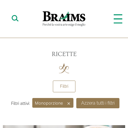
RICETTE
Filtri
×
Azzera tutti i filtri
Monoporzione
Filtri attivi: