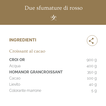
Due sfumature di rosso
INGREDIENTI
Croissant al cacao
CROI OR
900 g
Acqua
400 g
HOMANOR GRANCROISSANT
350 g
Cacao
100 g
Lievito
40 g
Colorante marrone
5 g