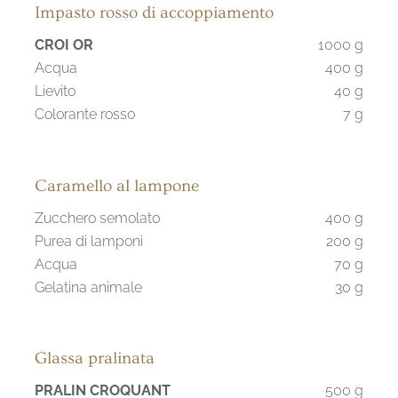
Impasto rosso di accoppiamento
CROI OR
1000 g
Acqua
400 g
Lievito
40 g
Colorante rosso
7 g
Caramello al lampone
Zucchero semolato
400 g
Purea di lamponi
200 g
Acqua
70 g
Gelatina animale
30 g
Glassa pralinata
PRALIN CROQUANT
500 g