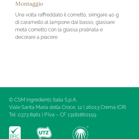
Montaggio
Una volta raffreddato il cornetto, siringare 40 g
di caramello al lampone dal basso, glassare
metà cornetto con la glassa pralinata e
decorare a piacere.
© CSM Ingredients Italia S.p.A.
Viale Santa Maria della Croce, 12 | 26013 Crema (CR)
Tel. 0373 8961 | P.Iva – CF 13181860159