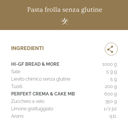
Pasta frolla senza glutine
INGREDIENTI
HI-GF BREAD & MORE
1000 g
Sale
5 g g
Lievito chimico senza glutine
5 g
Tuorli
200 g
PERFEKT CREMA & CAKE MB
600 g
Zucchero a velo
350 g
Limone grattuggiato
1/2 pz
Aromi
q.b.