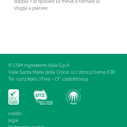
doppia. Far riposare 10 minuti e formare la
sfoglia a piacere.
© CSM Ingredients Italia S.p.A.
Viale Santa Maria della Croce, 12 | 26013 Crema (CR)
Tel. 0373 8961 | P.Iva – CF 13181860159
credits
legal