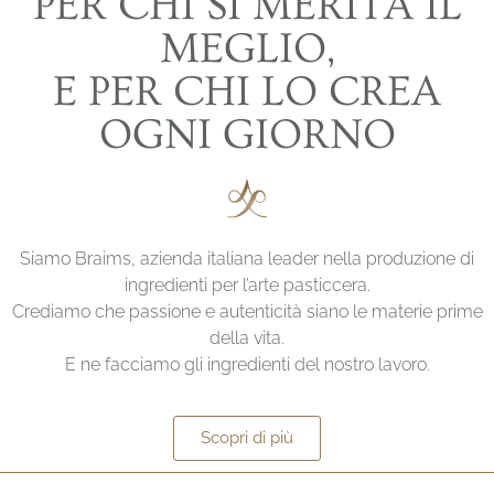
PER CHI SI MERITA IL
LE CREME VEGETALI PER
MEGLIO,
DECORAZIONI RAFFINATE E
D’EFFETTO
E PER CHI LO CREA
OGNI GIORNO
Precisa e Easycrem, la nuova frontiera delle
creme vegetali, morbide e altamente solubili,
dalla tenuta impeccabile
Siamo Braims, azienda italiana leader nella produzione di
Scopri
ingredienti per l’arte pasticcera.
Crediamo che passione e autenticità siano le materie prime
della vita.
E ne facciamo gli ingredienti del nostro lavoro.
Scopri di più