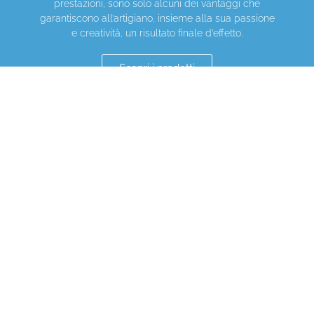
prestazioni, sono solo alcuni dei vantaggi che
garantiscono all’artigiano, insieme alla sua passione
e creatività, un risultato finale d’effetto.
Scopri i prodotti
LASCIATI ISPIRARE