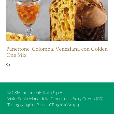
Panettone, Colomba, Veneziana con Golden
One Mix
© CSM Ingredients Italia S.p.A.
Viale Santa Maria della Croce, 12 | 26013 Crema (CR)
Tel. 0373 8961 | P.Iva – CF 13181860159